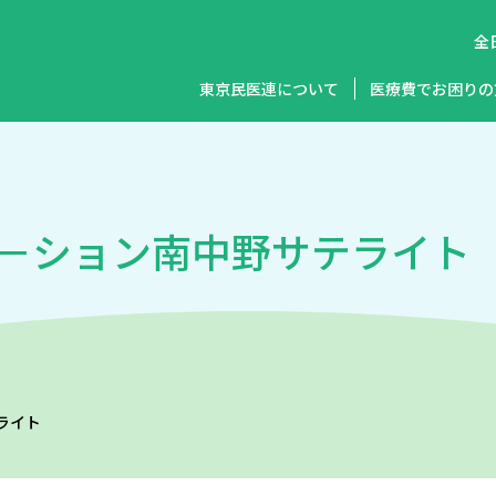
全
東京民医連について
医療費でお困りの
－ション南中野サテライト
ライト